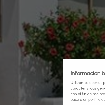
Información b
Utilizamos cookies p
características gene
con el fin de mejor
base a un perfil ela