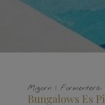
Migjorn | Formentera
Bungalows Es P