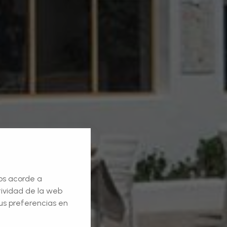
ios acorde a
ctividad de la web
us preferencias en