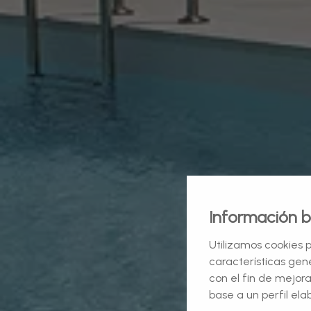
Información b
Utilizamos cookies p
características gene
con el fin de mejor
base a un perfil ela