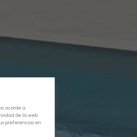
ios acorde a
ctividad de la web
us preferencias en