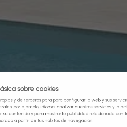
ásica sobre cookies
ropias y de terceros para para configurar la web y sus servic
rales, por ejemplo, idioma, analizar nuestros servicios y la a
ar su contenido y para mostrarte publicidad relacionada con t
borado a partir de tus hábitos de navegación.