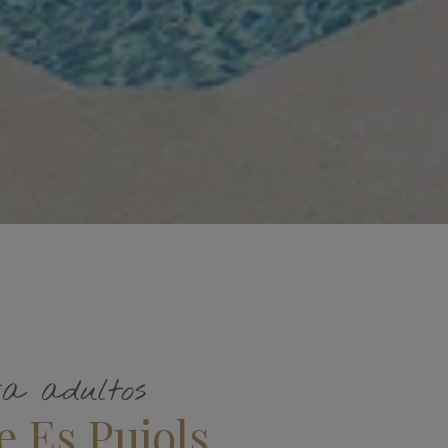
ra adultos
e Es Pujols